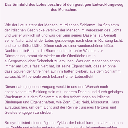
Das Sinnbild des Lotus beschreibt den geistigen Entwicklungsweg
des Menschen.
Wie der Lotus steht der Mensch im irdischen Schlamm.
Im Schlamm
der irdischen Geschicke versinkt der Mensch im Vergessen des Lichts
und wer er wirklich ist und was der Sinn seines Daseins ist. Gemäß
seiner Natur wächst der Lotus
geradewegs nach oben in Richtung Licht,
und seine Blütenblätter öffnen sich zu einer wunderschönen Blüte.
Nachts schließt sich die Blume und sinkt unter Wasser, zur
Dämmerung kommt sie wieder an die Oberfläche um in
außergewöhnlicher Schönheit zu erblühen. Was den Menschen schon
immer am Lotus fasziniert hat, ist seine Eigenschaft, dass er,
ohne
dass Spuren der Unreinheit auf ihm haften bleiben, aus dem Schlamm
auftaucht. Mittlerweile auch bekannt unter Lotuseffekt.
Dieser naturgegebene Vorgang weckt in uns den Wunsch nach
ebensolchem im Einklang sein mit unserem Dasein und durch geistiges
Wachstum aus dem Schlamm aus den Anhaftungen an irdische
Bindungen und Eigenschaften, wie Zorn, Gier, Neid, Missgunst, Hass
aufzutauchen, um dem Licht und der Reinheit unseres Herzens und
Geistes entgegen zu streben.
So symbolisiert dieser tägliche Zyklus der Lotusblume
, hinabzutauchen
ins Dunkle und wieder aufzutauchen im Licht die Inkarnationszyklen