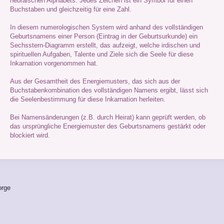
hebräischen Alphabets. Jedes Zeichen ist ein Symbol für einen
Buchstaben und gleichzeitig für eine Zahl.
In diesem numerologischen System wird anhand des vollständigen
Geburtsnamens einer Person (Eintrag in der Geburtsurkunde) ein
Sechsstern-Diagramm erstellt, das aufzeigt, welche irdischen und
spirituellen Aufgaben, Talente und Ziele sich die Seele für diese
Inkarnation vorgenommen hat.
Aus der Gesamtheit des Energiemusters, das sich aus der
Buchstabenkombination des vollständigen Namens ergibt, lässt sich
die Seelenbestimmung für diese Inkarnation herleiten.
Bei Namensänderungen (z.B. durch Heirat) kann geprüft werden, ob
das ursprüngliche Energiemuster des Geburtsnamens gestärkt oder
blockiert wird.
orge